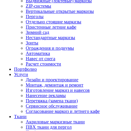
Выдвижные (локтевые) маркизы
ZIP-системы
Вертикальные открытые маркизы
Перголы
Отдельно стоящие маркизы
Пристенные летние кафе
Зимний сад
Нестандартные маркизы
Зонты
Ограждения и подиумы
Автоматика
Навес от снега
Расчет стоимости
Портфолио
Услуги
Дизайн и проектирование
Монтаж, демонтаж и ремонт
Изготовление маркиз и навесов
Нанесение рекламы
Перетяжка (замена ткани)
Сервисное обслуживание
Согласование маркиз и летнего кафе
Ткани
Акриловые маркизные ткани
ПВХ ткани для пергол