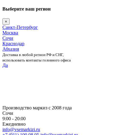
Выберите ваш регион
×
Санкт-Петербург
Москва
Сочи
Краснодар
Абхазия
Доставка в любой регион РФ и СНГ,
использовать контакты головного офиса
Да
Skip
to
content
Производство маркиз с 2008 года
Сочи
9:00 - 20:00
Ежедневно
info@vsemarkizi.ru
+7 (911) 100 08 05
info@vsemarkizi.ru