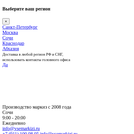
Выберите ваш регион
×
Санкт-Петербург
Москва
Сочи
Краснодар
Абхазия
Доставка в любой регион РФ и СНГ,
использовать контакты головного офиса
Да
Skip
to
content
Производство маркиз с 2008 года
Сочи
9:00 - 20:00
Ежедневно
info@vsemarkizi.ru
+7 (911) 100 08 05
info@vsemarkizi.ru