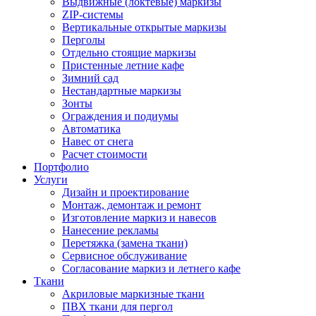
Выдвижные (локтевые) маркизы
ZIP-системы
Вертикальные открытые маркизы
Перголы
Отдельно стоящие маркизы
Пристенные летние кафе
Зимний сад
Нестандартные маркизы
Зонты
Ограждения и подиумы
Автоматика
Навес от снега
Расчет стоимости
Портфолио
Услуги
Дизайн и проектирование
Монтаж, демонтаж и ремонт
Изготовление маркиз и навесов
Нанесение рекламы
Перетяжка (замена ткани)
Сервисное обслуживание
Согласование маркиз и летнего кафе
Ткани
Акриловые маркизные ткани
ПВХ ткани для пергол