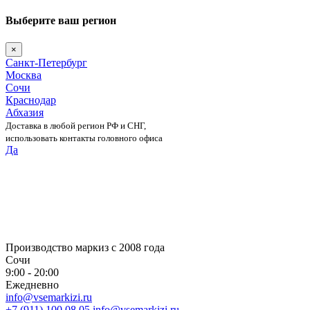
Выберите ваш регион
×
Санкт-Петербург
Москва
Сочи
Краснодар
Абхазия
Доставка в любой регион РФ и СНГ,
использовать контакты головного офиса
Да
Skip
to
content
Производство маркиз с 2008 года
Сочи
9:00 - 20:00
Ежедневно
info@vsemarkizi.ru
+7 (911) 100 08 05
info@vsemarkizi.ru