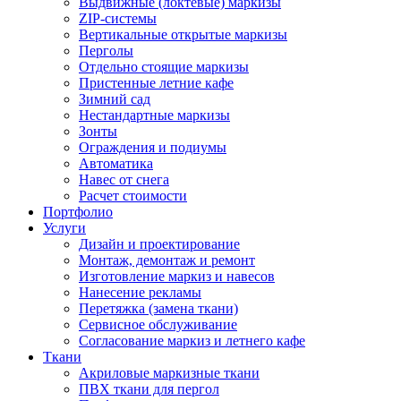
Выдвижные (локтевые) маркизы
ZIP-системы
Вертикальные открытые маркизы
Перголы
Отдельно стоящие маркизы
Пристенные летние кафе
Зимний сад
Нестандартные маркизы
Зонты
Ограждения и подиумы
Автоматика
Навес от снега
Расчет стоимости
Портфолио
Услуги
Дизайн и проектирование
Монтаж, демонтаж и ремонт
Изготовление маркиз и навесов
Нанесение рекламы
Перетяжка (замена ткани)
Сервисное обслуживание
Согласование маркиз и летнего кафе
Ткани
Акриловые маркизные ткани
ПВХ ткани для пергол